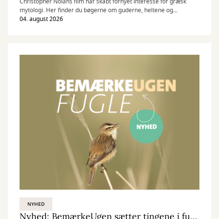
Christopher Nolans film har skabt fornyet interesse for græsk
mytologi. Her finder du bøgerne om guderne, heltene og
Odysseus' lange rejse.
04. august 2026
NYHED
Nyhed: BemærkeUgen sætter tingene i fugleperspektiv