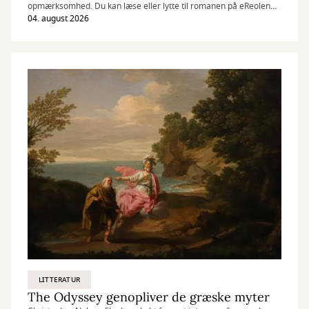
opmærksomhed. Du kan læse eller lytte til romanen på eReolen
uden at bruge din månedlige lånekvote.
04. august 2026
LITTERATUR
The Odyssey genopliver de græske myter