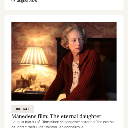
know.
05. august 2026
DIGITALT
Månedens film: The eternal daughter
I august kan du på Filmstriben se spøgelseshistorien 'The eternal
daughter' med Tilda Swinton i en dobbeltrolle.