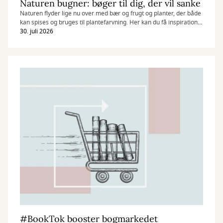
Naturen bugner: bøger til dig, der vil sanke
Naturen flyder lige nu over med bær og frugt og planter, der både
kan spises og bruges til plantefarvning. Her kan du få inspiration
til, hvad du kan samle i sensommeren.
30. juli 2026
#BookTok booster bogmarkedet