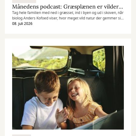
Månedens podcast: Græsplænen er vildere, end du tror
Tag hele familien med ned i græsset, ind i byen og ud i skoven, når
biolog Anders Kofoed viser, hvor meget vild natur der gemmer sig
lige uden for døren. Og du kan lytte løs – podcasts tæller nemlig
08. juli 2026
ikke med i din månedlige lånekvote.