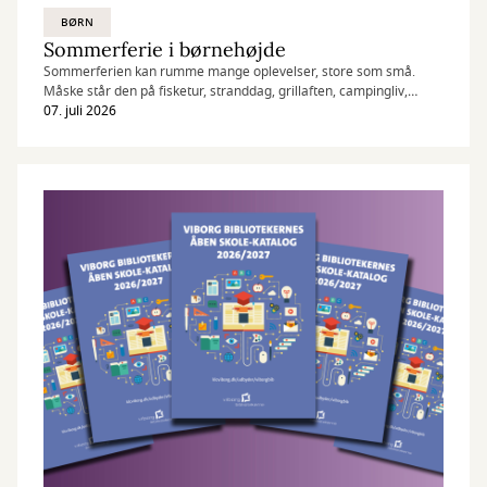
BØRN
Sommerferie i børnehøjde
Sommerferien kan rumme mange oplevelser, store som små.
Måske står den på fisketur, stranddag, grillaften, campingliv,
sommerhustur eller en ferie i
07. juli 2026
udlandet. Uanset hvordan ferien ser ud hjemme hos jer, er der
altid plads til en god bog.