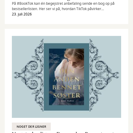
På #BookTok kan én begejstret anbefaling sende en bog op på
bestsellerlisten. Her ser vi på, hvordan TikTok påvirker
bogmarkedet – og hvilke titler læserne kaster sig over lige nu.
23. juli 2026
NOGET DER LIGNER