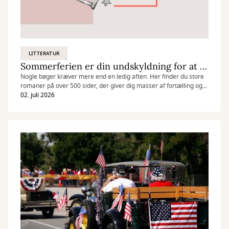
LITTERATUR
Sommerferien er din undskyldning for at læse en mursten
Nogle bøger kræver mere end en ledig aften. Her finder du store
romaner på over 500 sider, der giver dig masser af fortælling og
fordybelse til hele ferien.
02. juli 2026