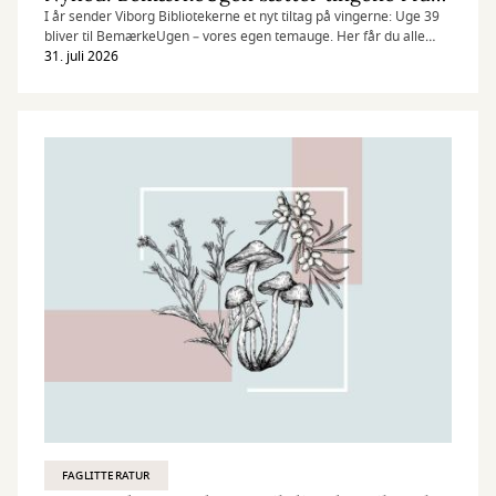
I år sender Viborg Bibliotekerne et nyt tiltag på vingerne: Uge 39
bliver til BemærkeUgen – vores egen temauge. Her får du alle
tiders chance for at få ny viden, inspiration og stof til eftertanke på
31. juli 2026
dit bibliotek.
FAGLITTERATUR