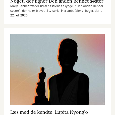
Noget, der ligner Den anden Bennet søster
Mary Bennet træder ud af søstrenes skygge i "Den anden Bennet
søster", der nu er blevet til tv-serie. Her anbefaler vi bøger, der
digter videre på Jane Austens klassikere.
22. juli 2026
Læs med de kendte: Lupita Nyong'o