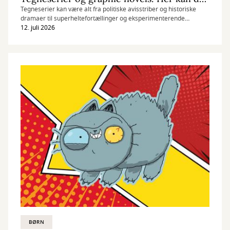
Tegneserier kan være alt fra politiske avisstriber og historiske
dramaer til superheltefortællinger og eksperimenterende
kunstværker. Find din næste tegnede læseoplevelse her.
12. juli 2026
BØRN