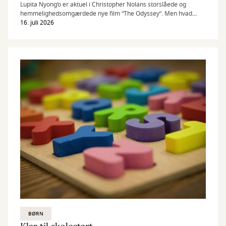
Lupita Nyong’o er aktuel i Christopher Nolans storslåede og
hemmelighedsomgærdede nye film “The Odyssey”. Men hvad
læser hun, når kameraet slukker?
16. juli 2026
BØRN