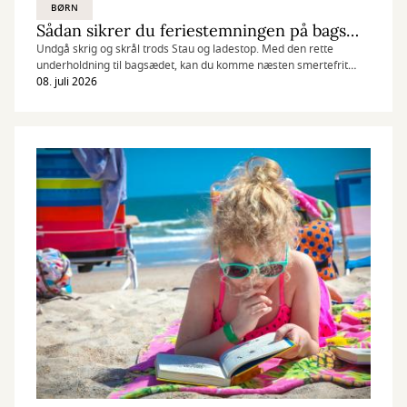
BØRN
Sådan sikrer du feriestemningen på bagsædet
Undgå skrig og skrål trods Stau og ladestop. Med den rette
underholdning til bagsædet, kan du komme næsten smertefrit
igennem bilturen med børn.
08. juli 2026