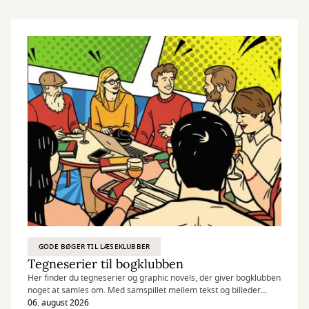
GODE BØGER TIL LÆSEKLUBBER
Tegneserier til bogklubben
Her finder du tegneserier og graphic novels, der giver bogklubben
noget at samles om. Med samspillet mellem tekst og billeder
åbner de for samtaler om både nære relationer og de større
06. august 2026