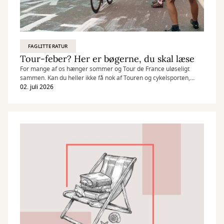
FAGLITTERATUR
Tour-feber? Her er bøgerne, du skal læse
For mange af os hænger sommer og Tour de France uløseligt
sammen. Kan du heller ikke få nok af Touren og cykelsporten,
findes der heldigvis masser af gode bøger.
02. juli 2026