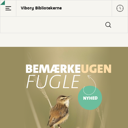
Gå
Viborg Bibliotekerne
til
hovedindhold
Forside