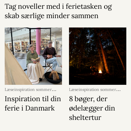
Tag noveller med i ferietasken og
skab særlige minder sammen
Læseinspiration sommer
Læseinspiration sommer
2026
22. juni 2026
2026
19. juni 2026
Inspiration til din
8 bøger, der
ferie i Danmark
ødelægger din
sheltertur