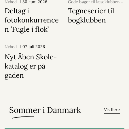
Nyhed
30. juni 2026
Gode bøger til læseklubber
06. august 2026
Deltag i
Tegneserier til
fotokonkurrence
bogklubben
n ’Fugle i flok’
Nyhed
07. juli 2026
Nyt Åben Skole-
katalog er på
gaden
Sommer i Danmark
Vis flere