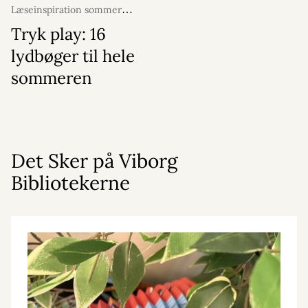
Læseinspiration sommer
2026
15. juni 2026
Tryk play: 16
lydbøger til hele
sommeren
Det Sker på Viborg
Bibliotekerne