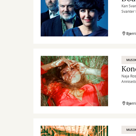
Kan Svan
Svanter´
hendes f
Bjerr
MUSIK
Kon
Naja Ros
Annisett
viderefø
fra Oran
DMA’s Æ
Bjerr
MUSIK