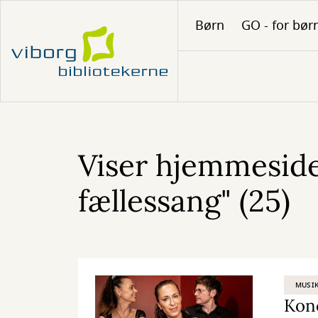
Gå
Børn
GO - for bør
til
hovedindhold
Viser hjemmeside
fællessang" (25)
MUSIK
Konc