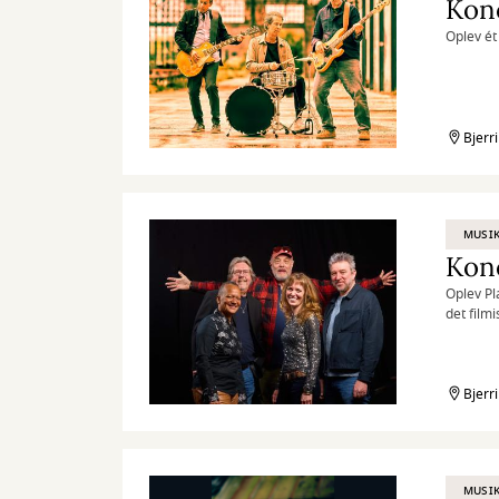
Konc
Oplev ét
Bjerr
MUSIK
Konc
Oplev Pl
det filmi
Bjerr
MUSIK