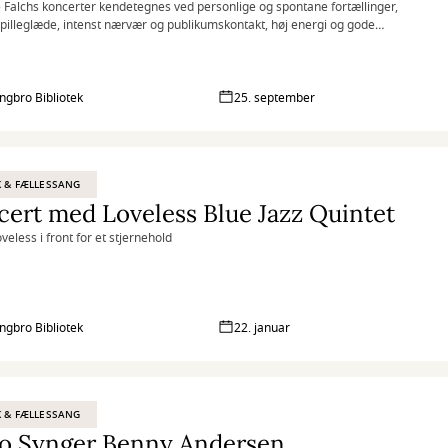
 Falchs koncerter kendetegnes ved personlige og spontane fortællinger,
pilleglæde, intenst nærvær og publikumskontakt, høj energi og gode
ingbro Bibliotek
25. september
 & FÆLLESSANG
ert med Loveless Blue Jazz Quintet
veless i front for et stjernehold
ingbro Bibliotek
22. januar
 & FÆLLESSANG
o Synger Benny Andersen