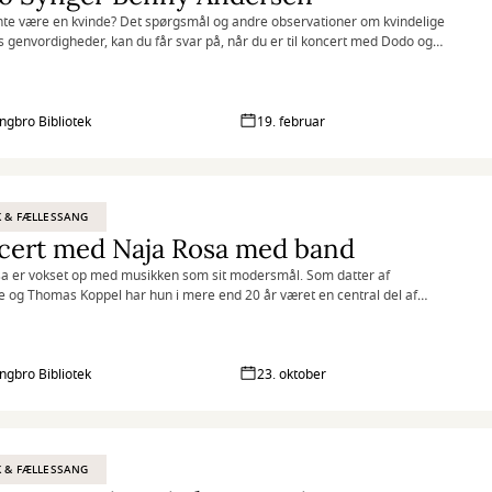
te være en kvinde? Det spørgsmål og andre observationer om kvindelige
s genvordigheder, kan du får svar på, når du er til koncert med Dodo og
ortolkninger af Benny Andersens “Svantes viser”
ingbro Bibliotek
19. februar
 & FÆLLESSANG
cert med Naja Rosa med band
a er vokset op med musikken som sit modersmål. Som datter af
e og Thomas Koppel har hun i mere end 20 år været en central del af
relsen af The Savage Rose og stået på nogle af landets største scener –
ge Scene til Det Kgl. Teater. Sammen med bandet modtog hun i 2020
respris.
ingbro Bibliotek
23. oktober
 & FÆLLESSANG