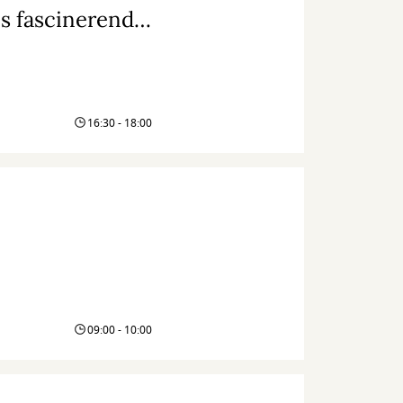
MusikMandag: En rejse ind i balkanmusikkens fascinerende univers
16:30 - 18:00
09:00 - 10:00