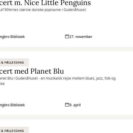
ert m. Nice Little Penguins
 af 90’ernes største danske popnavne i Gudenåhuset
ingbro Bibliotek
27. november
 & FÆLLESSANG
ert med Planet Blu
anet Blu i Gudenåhuset - en musikalsk rejse mellem blues, jazz, folk og
ske
ingbro Bibliotek
9. april
 & FÆLLESSANG