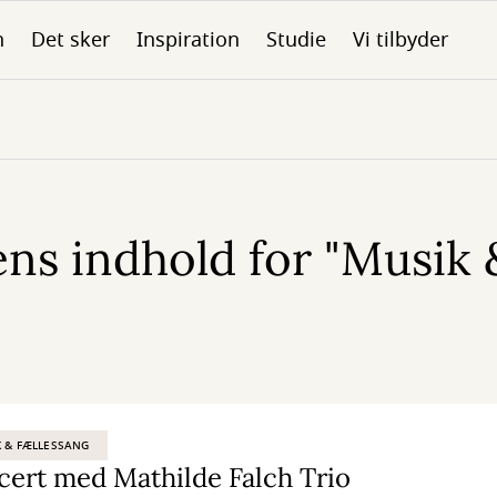
n
Det sker
Inspiration
Studie
Vi tilbyder
ns indhold for "Musik
 & FÆLLESSANG
ert med Mathilde Falch Trio