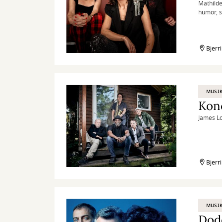
Mathilde
humor, s
sange
Bjerr
MUSIK
Konc
James Lo
Bjerr
MUSIK
Dod