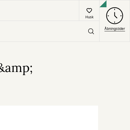
Husk
Åbningstider
 &amp;