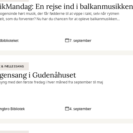
ogensinde hørt musik, der får fødderne til at vippe i takt, selv når rytmen
helt, som du forventer? Nu har du chancen for at opleve balkanmusikkens
energi, smukke melodier og skæve taktarter, når Siri Iversen gæster
s allerførste MusikMandag.
biblioteket
7. september
 & FÆLLESSANG
gensang i Gudenåhuset
yng med den første fredag i hver måned fra september til maj
ingbro Bibliotek
4. september