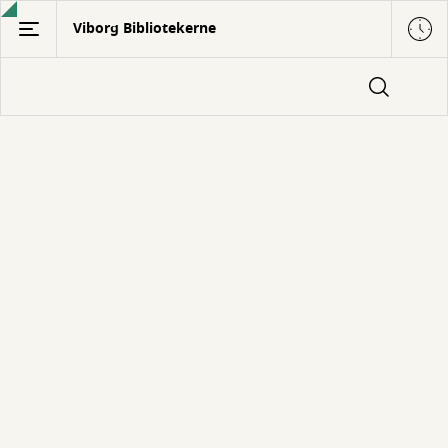
Gå
Viborg Bibliotekerne
til
hovedindhold