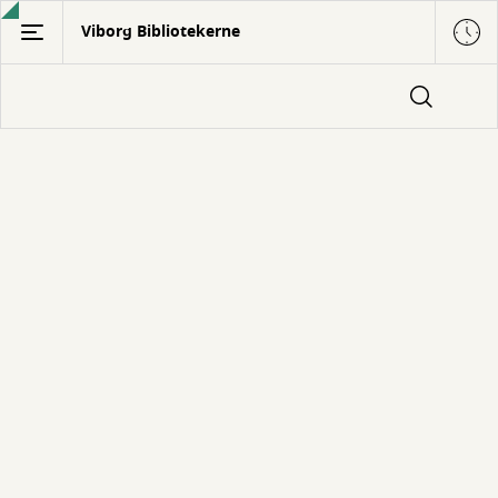
Gå
Viborg Bibliotekerne
til
hovedindhold