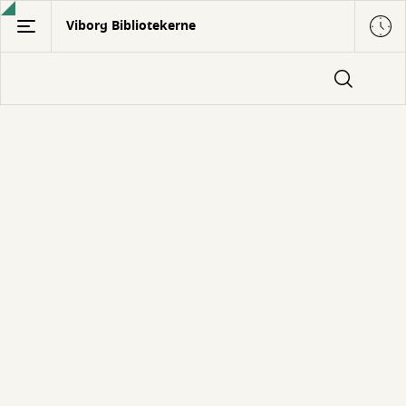
Gå
Viborg Bibliotekerne
til
hovedindhold