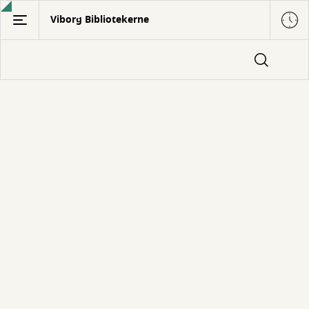
Gå
Viborg Bibliotekerne
til
hovedindhold