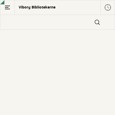
Gå
Viborg Bibliotekerne
til
hovedindhold