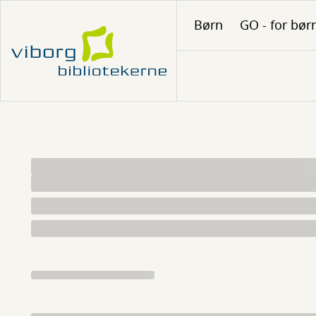
Gå
Børn
GO - for bør
til
hovedindhold