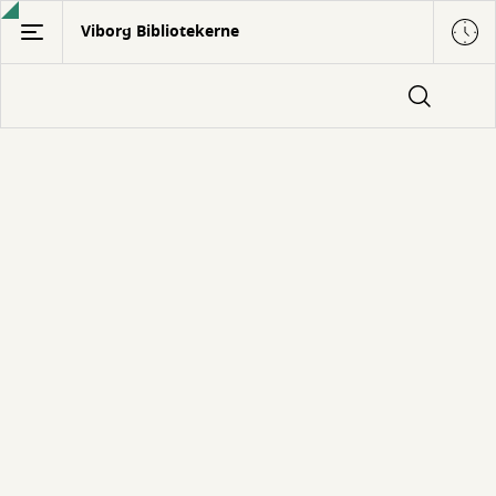
Gå
Viborg Bibliotekerne
til
hovedindhold