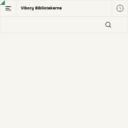
Gå
Viborg Bibliotekerne
til
hovedindhold