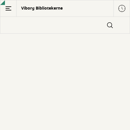
Gå
Viborg Bibliotekerne
til
hovedindhold