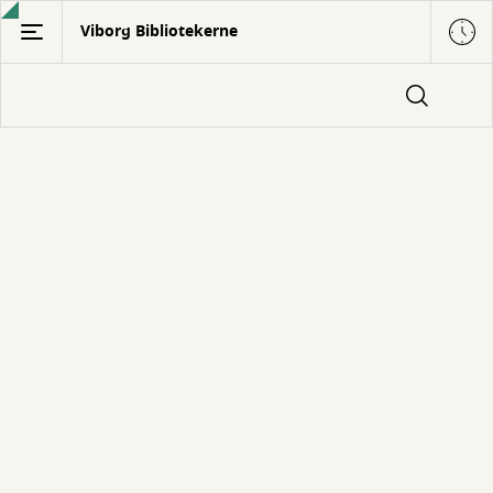
Gå
Viborg Bibliotekerne
til
hovedindhold