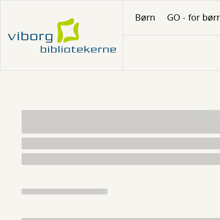
Gå
Børn
GO - for bør
til
hovedindhold