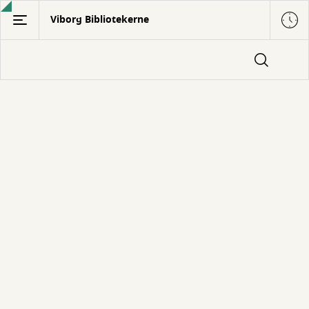
Gå
Viborg Bibliotekerne
til
hovedindhold