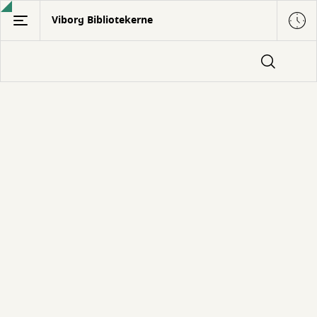
Gå
Viborg Bibliotekerne
til
hovedindhold