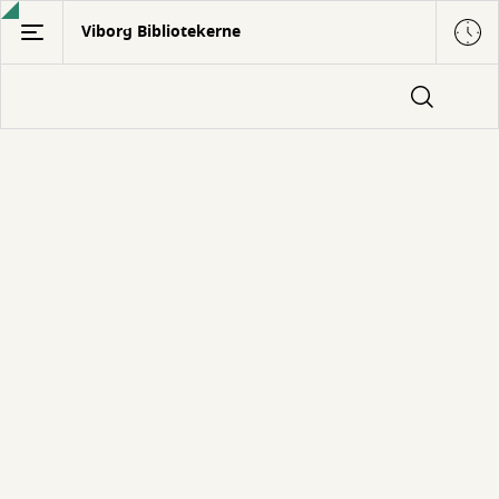
Gå
Viborg Bibliotekerne
til
hovedindhold