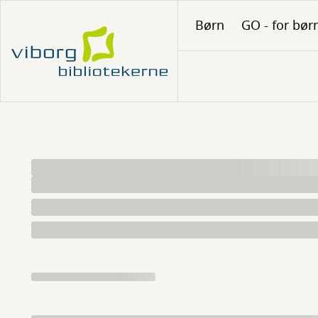
Gå
Børn
GO - for bør
til
hovedindhold