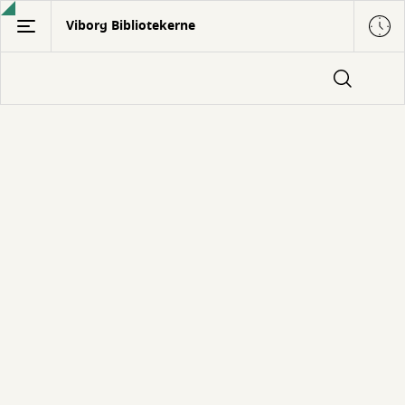
Gå
Viborg Bibliotekerne
til
hovedindhold