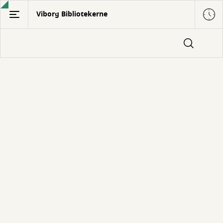
Gå
Viborg Bibliotekerne
til
hovedindhold