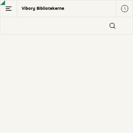
Gå
Viborg Bibliotekerne
til
hovedindhold