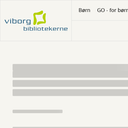
Gå
Børn
GO - for bør
til
hovedindhold