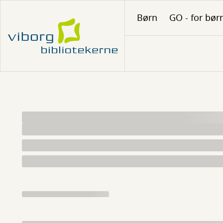
Gå
Børn
GO - for bør
til
hovedindhold