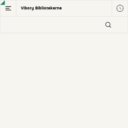
Gå
Viborg Bibliotekerne
til
hovedindhold