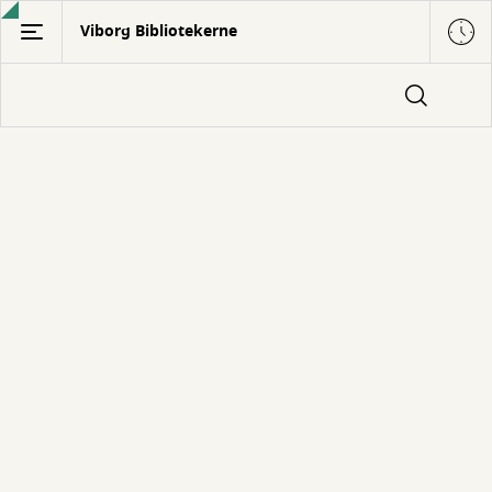
Gå
Viborg Bibliotekerne
til
hovedindhold