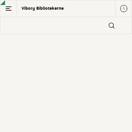
Gå
Viborg Bibliotekerne
til
hovedindhold