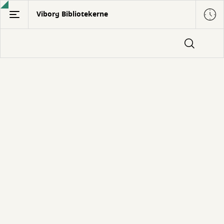
Gå
Viborg Bibliotekerne
til
hovedindhold