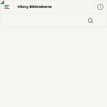
Gå
Viborg Bibliotekerne
til
hovedindhold