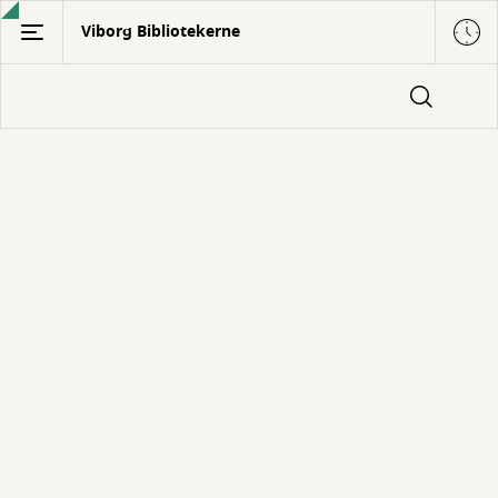
Gå
Viborg Bibliotekerne
til
hovedindhold