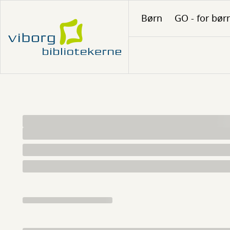
Gå
Børn
GO - for bør
til
hovedindhold