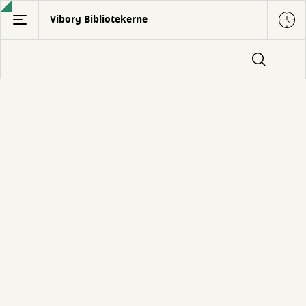
Gå
Viborg Bibliotekerne
til
hovedindhold