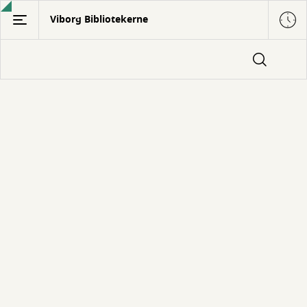
Gå
Viborg Bibliotekerne
til
hovedindhold