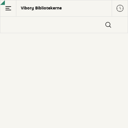
Gå
Viborg Bibliotekerne
til
hovedindhold