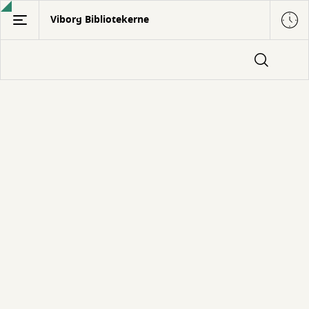
Gå
Viborg Bibliotekerne
til
hovedindhold