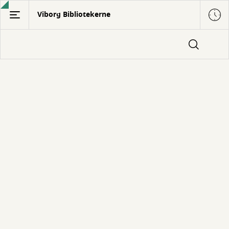
Gå
Viborg Bibliotekerne
til
hovedindhold