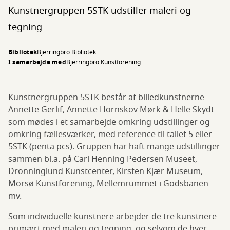
Kunstnergruppen 5STK udstiller maleri og
tegning
Bibliotek
Bjerringbro Bibliotek
I samarbejde med
Bjerringbro Kunstforening
Kunstnergruppen 5STK består af billedkunstnerne
Annette Gerlif, Annette Hornskov Mørk & Helle Skydt
som mødes i et samarbejde omkring udstillinger og
omkring fællesværker, med reference til tallet 5 eller
5STK (penta pcs). Gruppen har haft mange udstillinger
sammen bl.a. på Carl Henning Pedersen Museet,
Dronninglund Kunstcenter, Kirsten Kjær Museum,
Morsø Kunstforening, Mellemrummet i Godsbanen
mv.
Som individuelle kunstnere arbejder de tre kunstnere
primært med maleri og tegning, og selvom de hver