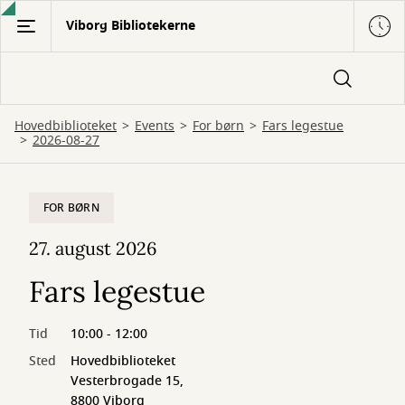
Gå
Viborg Bibliotekerne
til
hovedindhold
Hovedbiblioteket
Events
For børn
Fars legestue
2026-08-27
FOR BØRN
27. august 2026
Fars legestue
Tid
10:00 - 12:00
Sted
Hovedbiblioteket
Vesterbrogade 15,
8800 Viborg