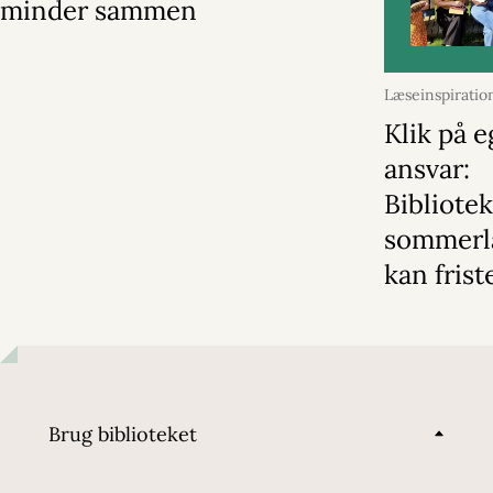
minder sammen
Læseinspirati
24. juni 202
Klik på e
ansvar:
Bibliote
sommerl
kan frist
Brug biblioteket