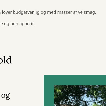
n lover budgetvenlig og med masser af velsmag.
se og bon appétit.
old
 og