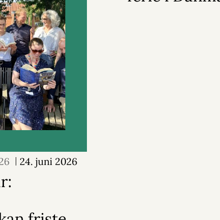
26
24. juni 2026
r:
an friste