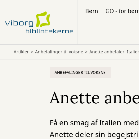
Gå
Børn
GO - for bør
til
hovedindhold
Artikler
Anbefalinger til voksne
Anette anbefaler: Itali
ANBEFALINGER TIL VOKSNE
Anette anbe
Få en smag af Italien med
Anette deler sin begejstri