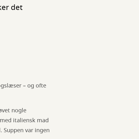
ker det
gslæser – og ofte
røvet nogle
 med italiensk mad
d. Suppen var ingen