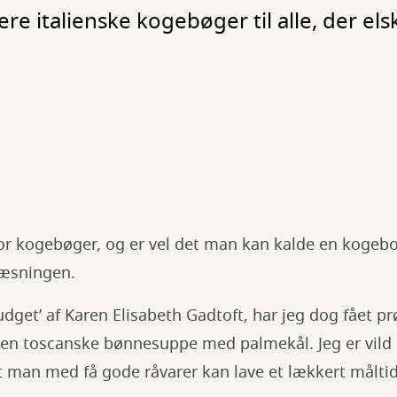
ere italienske kogebøger til alle, der els
for kogebøger, og er vel det man kan kalde en kogebo
læsningen.
udget’ af Karen Elisabeth Gadtoft, har jeg dog fået p
. den toscanske bønnesuppe med palmekål. Jeg er vild
t man med få gode råvarer kan lave et lækkert målti