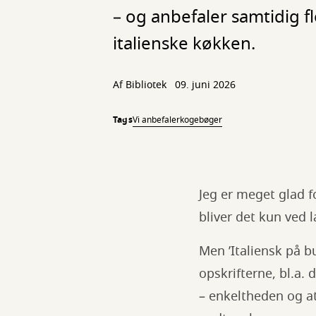
– og anbefaler samtidig fl
italienske køkken.
Af Bibliotek
09. juni 2026
Tags
Vi anbefaler
kogebøger
Jeg er meget glad 
bliver det kun ved 
Men ’Italiensk på b
opskrifterne, bl.a
– enkeltheden og a