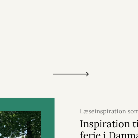
Læseinspiration so
22. juni 2026
Inspiration ti
ferie i Danm