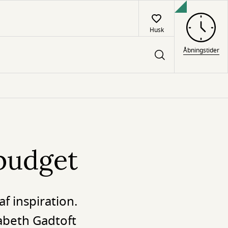
Husk
Åbningstider
 budget
f inspiration.
sabeth Gadtoft