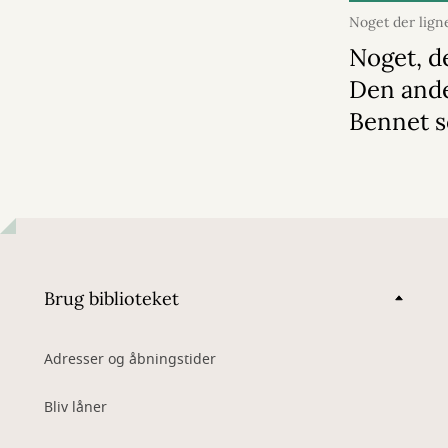
Noget der lign
2026
Noget, d
Den and
Bennet s
Brug biblioteket
Adresser og åbningstider
Bliv låner