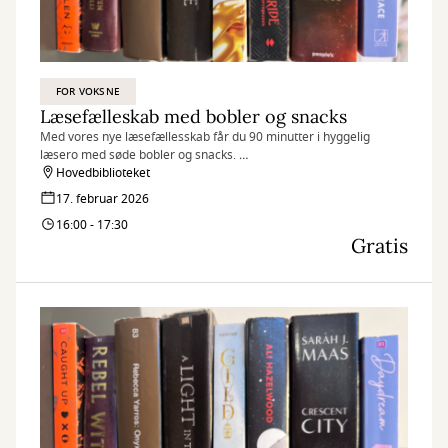
FOR VOKSNE
Læsefælleskab med bobler og snacks
Med vores nye læsefællesskab får du 90 minutter i hyggelig
læsero med søde bobler og snacks.
Vi mødes en gang i måneden med hver vores bog, og så er der
Hovedbiblioteket
ellers mulighed for at læse og fordybe sig.
17. februar 2026
16:00 - 17:30
Gratis