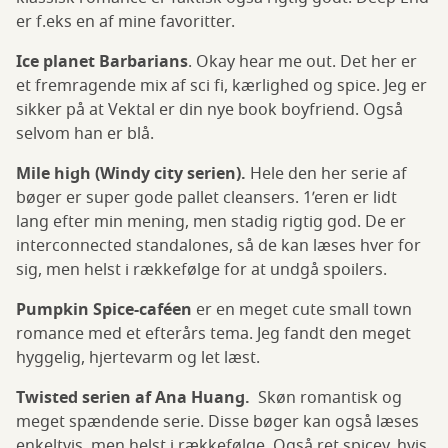
er f.eks en af mine favoritter.
Ice planet Barbarians
. Okay hear me out. Det her er
et fremragende mix af sci fi, kærlighed og spice. Jeg er
sikker på at Vektal er din nye book boyfriend. Også
selvom han er blå.
Mile high (Windy city serien).
Hele den her serie af
bøger er super gode pallet cleansers. 1’eren er lidt
lang efter min mening, men stadig rigtig god. De er
interconnected standalones, så de kan læses hver for
sig, men helst i rækkefølge for at undgå spoilers.
Pumpkin Spice-caféen
er en meget cute small town
romance med et efterårs tema. Jeg fandt den meget
hyggelig, hjertevarm og let læst.
Twisted serien af Ana Huang.
Skøn romantisk og
meget spændende serie. Disse bøger kan også læses
enkeltvis, men helst i rækkefølge. Også ret spicey, hvis