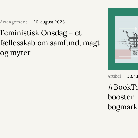
Arrangement
26. august 2026
Feministisk Onsdag – et
fællesskab om samfund, magt
og myter
Artikel
23. j
#BookT
booster
bogmark