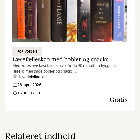
FOR VOKSNE
Læsefælleskab med bobler og snacks
Med vores nye læsefællesskab får du 90 minutter i hyggelig
læsero med søde bobler og snacks.
Vi mødes en gang i måneden med hver vores bog, og så er der
Hovedbiblioteket
ellers mulighed for at læse og fordybe sig.
28. april 2026
16:00 - 17:30
Gratis
Relateret indhold