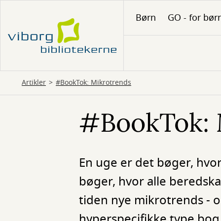
Gå
Børn
GO - for bør
til
hovedindhold
Artikler
#BookTok: Mikrotrends
#BookTok: 
En uge er det bøger, hvor
bøger, hvor alle beredsk
tiden nye mikrotrends - o
hyperspecifikke type bog