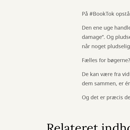
På #BookTok opstår
Den ene uge handle
damage”. Og pludsel
når noget pludseligt
Fælles for bøgerne
De kan være fra vid
dem sammen, er én 
Og det er præcis det
Relateret indh