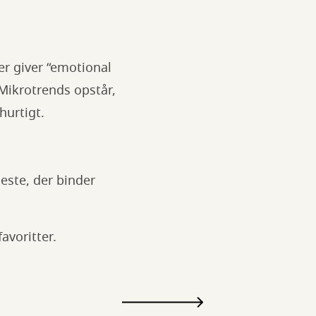
r giver “emotional
Mikrotrends opstår,
hurtigt.
neste, der binder
avoritter.