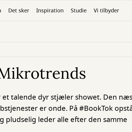
n
Det sker
Inspiration
Studie
Vi tilbyder
Mikrotrends
 et talende dyr stjæler showet. Den næs
abstjenester er onde. På #BookTok opstå
g pludselig leder alle efter den samme
.