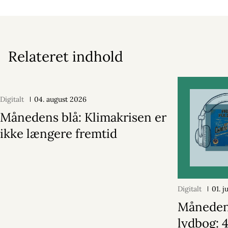
Relateret indhold
Digitalt
04. august 2026
Månedens blå: Klimakrisen er
ikke længere fremtid
Digitalt
01. j
Månede
lydbog: 