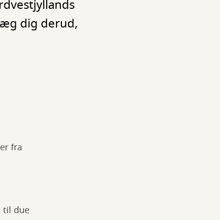
dvestjyllands
væg dig derud,
er fra
til due