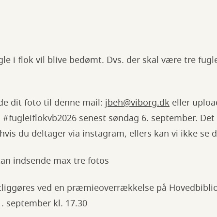
gle i flok vil blive bedømt. Dvs. der skal være tre fugl
e dit foto til denne mail:
jbeh@viborg.dk
eller uploa
#fugleiflokvb2026 senest søndag 6. september. Det e
 hvis du deltager via instagram, ellers kan vi ikke se d
kan indsende max tre fotos
tliggøres ved en præmieoverrækkelse på Hovedbiblio
 september kl. 17.30