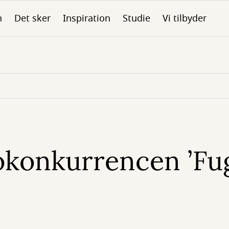
n
Det sker
Inspiration
Studie
Vi tilbyder
tokonkurrencen ’Fug