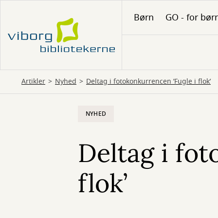
Gå
Børn
GO - for bør
til
hovedindhold
Artikler
Nyhed
Deltag i fotokonkurrencen ’Fugle i flok’
NYHED
Deltag i fo
flok’