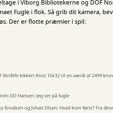
age i Viborg Bibliotekerne og DOF Nor
et Fugle i flok. Så grib dit kamera, be
s. Der er flotte præmier i spil:
Birdlife kikkert Knot 10x32 til en værdi af 2499 kron
ten DD Hansen: Jeg ser på fugle
y Knudsen og Johan Olsen: Hvad kom først? Fra dino 