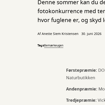
Denne sommer kan du delt
fotokonkurrence med tema
hvor fuglene er, og skyd lø
Af
Anette Siem Kristensen
30. juni 2026
Tags
Bemærkeugen
Førstepræmie:
DOF 
Naturbutikken
Andenpræmie:
Mor
Tredjepræmie:
Vick