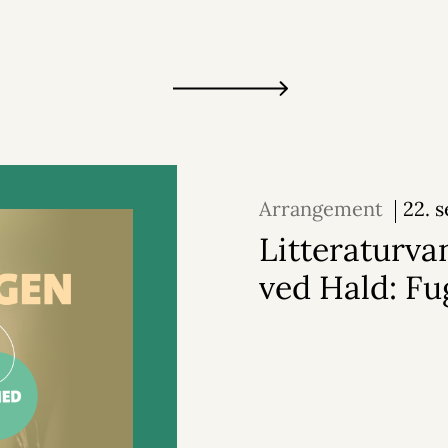
Arrangement
22. 
2026
Litteraturva
ved Hald: Fu