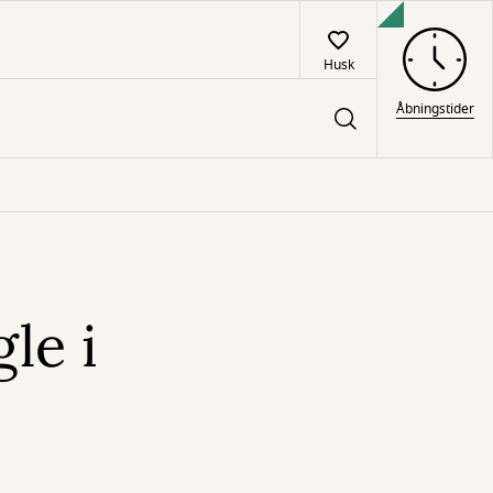
Husk
Åbningstider
le i