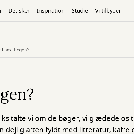
n
Det sker
Inspiration
Studie
Vi tilbyder
k I læst bogen?
ogen?
iks talte vi om de bøger, vi glædede os ti
dejlig aften fyldt med litteratur, kaffe