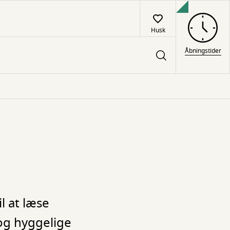
Husk
Åbningstider
l at læse
 og hyggelige