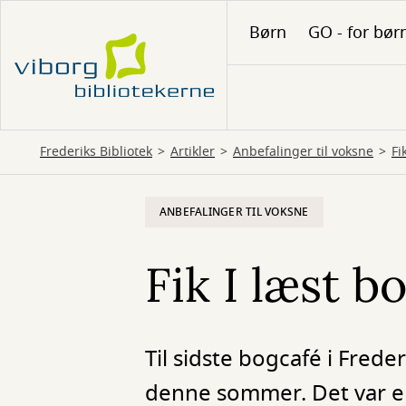
Gå
Børn
GO - for bør
til
hovedindhold
Frederiks Bibliotek
Artikler
Anbefalinger til voksne
Fi
ANBEFALINGER TIL VOKSNE
Fik I læst b
Til sidste bogcafé i Freder
denne sommer. Det var en 