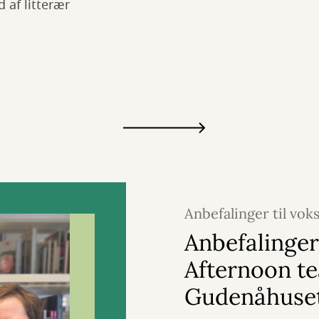
 af litterær
Anbefalinger til vok
2026
Anbefalinger
Afternoon te
Gudenåhuse