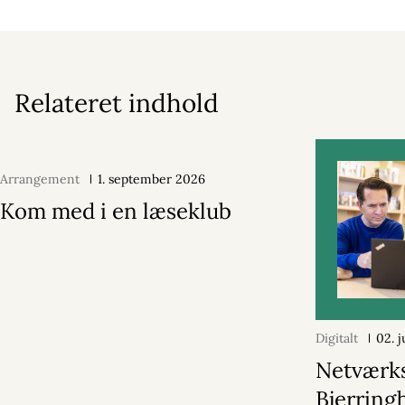
Relateret indhold
Arrangement
1. september 2026
Kom med i en læseklub
Digitalt
02. j
Netværks
Bjerring