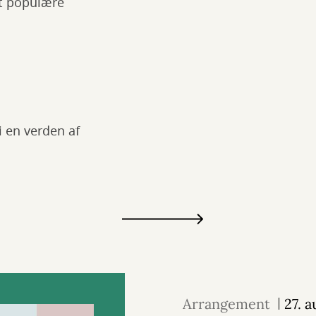
t populære
i en verden af
Arrangement
27. 