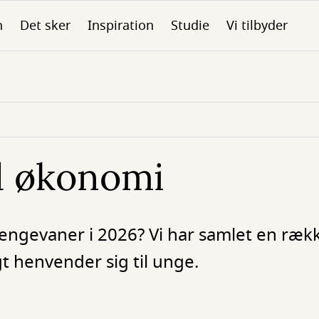
n
Det sker
Inspiration
Studie
Vi tilbyder
d økonomi
gevaner i 2026? Vi har samlet en ræk
t henvender sig til unge.