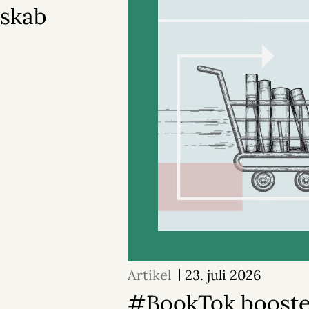
sskab
Artikel
23. juli 2026
#BookTok booste