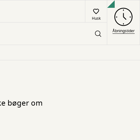
Husk
Åbningstider
ke bøger om