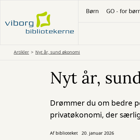
Gå
Børn
GO - for bør
til
hovedindhold
Artikler
Nyt år, sund økonomi
Nyt år, sun
Drømmer du om bedre pen
privatøkonomi, der særlig
Af biblioteket
20. januar 2026