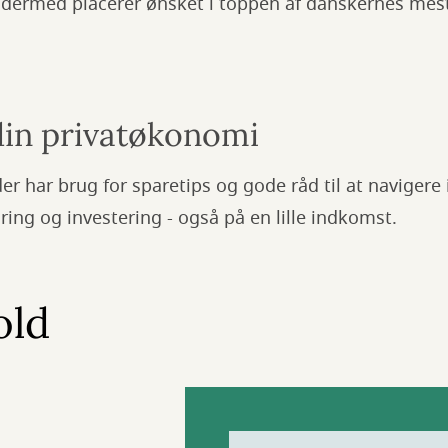
dermed placerer ønsket i toppen af danskernes mes
 din privatøkonomi
der har brug for sparetips og gode råd til at navigere 
ing og investering - også på en lille indkomst.
old