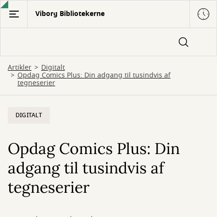
Gå
Viborg Bibliotekerne
til
hovedindhold
Artikler
Digitalt
Opdag Comics Plus: Din adgang til tusindvis af
tegneserier
DIGITALT
Opdag Comics Plus: Din
adgang til tusindvis af
tegneserier