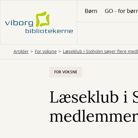
Gå
Børn
GO - for bør
til
hovedindhold
Artikler
For voksne
Læseklub i Stoholm søger flere me
FOR VOKSNE
Læseklub i 
medlemme