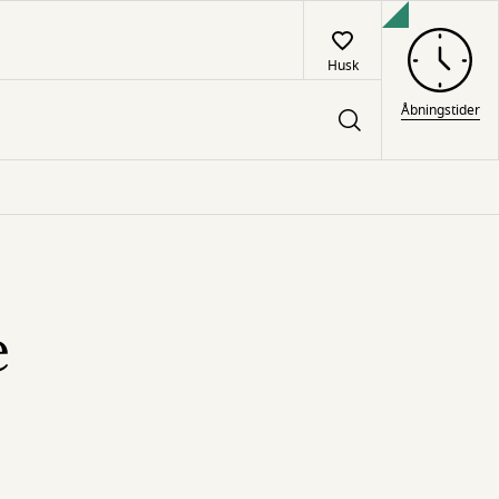
Husk
Åbningstider
e