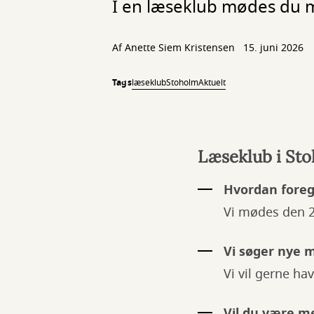
I en læseklub mødes du m
Af
Anette Siem Kristensen
15. juni 2026
Tags
læseklub
Stoholm
Aktuelt
Læseklub i St
Hvordan foreg
Vi mødes den 2.
Vi søger nye
Vi vil gerne h
Vil du være 