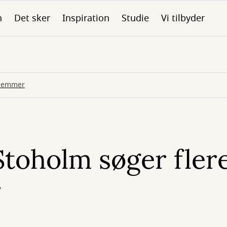
n
Det sker
Inspiration
Studie
Vi tilbyder
dlemmer
Stoholm søger fler
r