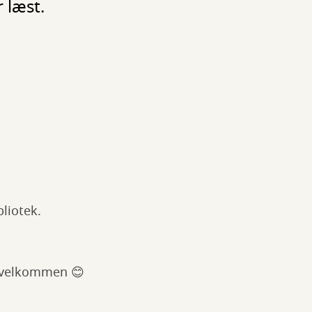
 læst.
bliotek.
r velkommen 😊