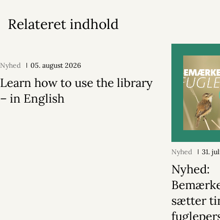
Relateret indhold
Nyhed
05. august 2026
Learn how to use the library
– in English
Nyhed
31. ju
Nyhed:
Bemærk
sætter ti
fugleper