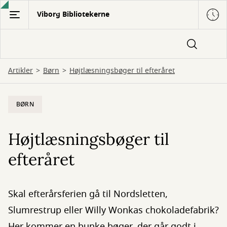
Gå
Viborg Bibliotekerne
til
hovedindhold
Artikler
Børn
Højtlæsningsbøger til efteråret
BØRN
Højtlæsningsbøger til
efteråret
Skal efterårsferien gå til Nordsletten,
Slumrestrup eller Willy Wonkas chokoladefabrik?
Her kommer en bunke bøger, der går godt i